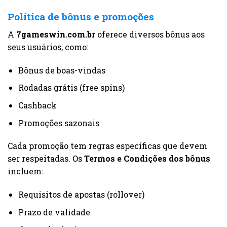
Política de bônus e promoções
A
7gameswin.com.br
oferece diversos bônus aos
seus usuários, como:
Bônus de boas-vindas
Rodadas grátis (free spins)
Cashback
Promoções sazonais
Cada promoção tem regras específicas que devem
ser respeitadas. Os
Termos e Condições dos bônus
incluem:
Requisitos de apostas (rollover)
Prazo de validade