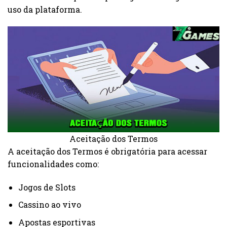
uso da plataforma.
Aceitação dos Termos
A aceitação dos Termos é obrigatória para acessar
funcionalidades como:
Jogos de Slots
Cassino ao vivo
Apostas esportivas