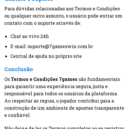
Para dúvidas relacionadas aos Termos e Condições
ou qualquer outro assunto, o usuário pode entrar em
contato com o suporte através de:
Chat ao vivo 24h
E-mail: suporte@7gameswin.com.br
Central de ajuda no próprio site
Conclusão
Os
Termos e Condições 7games
são fundamentais
para garantir uma experiência segura, justa e
responsável para todos os usuários da plataforma.
Ao respeitar as regras, o jogador contribui para a
construção de um ambiente de apostas transparente
e confiável.
Não deixe de ler os Termos completos ao se registrar