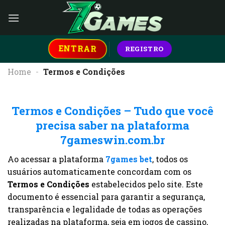
Skip
to
content
ENTRAR
REGISTRO
Home
-
Termos e Condições
Termos e Condições – Tudo que você
precisa saber na plataforma
7gameswin.com.br
Ao acessar a plataforma
7games bet
, todos os
usuários automaticamente concordam com os
Termos e Condições
estabelecidos pelo site. Este
documento é essencial para garantir a segurança,
transparência e legalidade de todas as operações
realizadas na plataforma, seja em jogos de cassino,