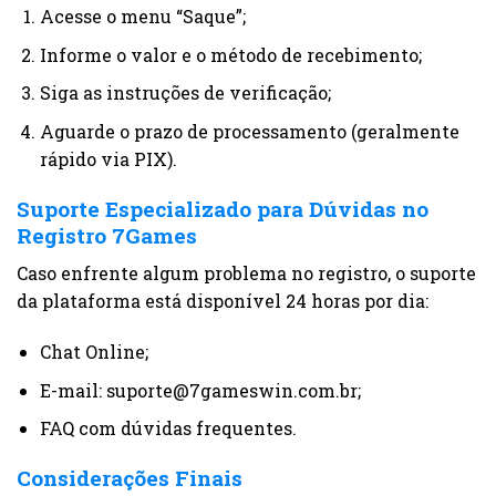
Acesse o menu “Saque”;
Informe o valor e o método de recebimento;
Siga as instruções de verificação;
Aguarde o prazo de processamento (geralmente
rápido via PIX).
Suporte Especializado para Dúvidas no
Registro 7Games
Caso enfrente algum problema no registro, o suporte
da plataforma está disponível 24 horas por dia:
Chat Online;
E-mail: suporte@7gameswin.com.br;
FAQ com dúvidas frequentes.
Considerações Finais