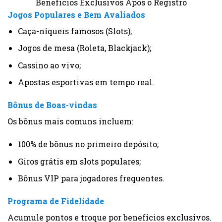
Benefícios Exclusivos Após o Registro
Jogos Populares e Bem Avaliados
Caça-níqueis famosos (Slots);
Jogos de mesa (Roleta, Blackjack);
Cassino ao vivo;
Apostas esportivas em tempo real.
Bônus de Boas-vindas
Os bônus mais comuns incluem:
100% de bônus no primeiro depósito;
Giros grátis em slots populares;
Bônus VIP para jogadores frequentes.
Programa de Fidelidade
Acumule pontos e troque por benefícios exclusivos.