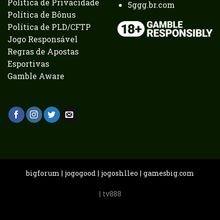
Política de Privacidade
5ggg.br.com
Política de Bônus
Política de PLD/CFTP
Jogo Responsável
Regras de Apostas
Esportivas
Gamble Aware
bigforum
|
jogogood
|
jogoshlleo
|
gamesbig.com
|
tv888