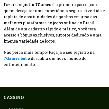
Fazer o
registro 7Games
é o primeiro passo para
quem deseja ter uma experiência segura, divertida e
repleta de oportunidades de ganhos em uma das
melhores plataformas de jogos online do Brasil.
Além de um cadastro rápido e prático, você terá
acesso a bônus exclusivos, suporte dedicado e uma
imensa variedade de jogos.
Não perca mais tempo! Faça já o seu registro na
7Games bet
e descubra um novo mundo de
entretenimento.
CASSINO