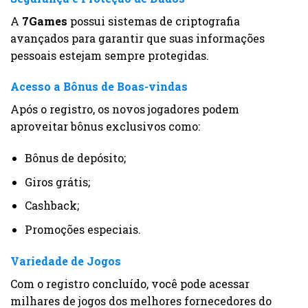
A
7Games
possui sistemas de criptografia
avançados para garantir que suas informações
pessoais estejam sempre protegidas.
Acesso a Bônus de Boas-vindas
Após o registro, os novos jogadores podem
aproveitar bônus exclusivos como:
Bônus de depósito;
Giros grátis;
Cashback;
Promoções especiais.
Variedade de Jogos
Com o registro concluído, você pode acessar
milhares de jogos dos melhores fornecedores do