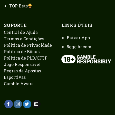
TOP Bets
SUPORTE
LINKS ÚTEIS
Central de Ajuda
Baixar App
Termos e Condições
Política de Privacidade
5ggg.br.com
Política de Bônus
Política de PLD/CFTP
Jogo Responsável
Regras de Apostas
Esportivas
Gamble Aware