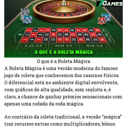
O que é a Roleta Mágica
A Roleta Mágica é uma versão moderna do famoso
jogo de roleta que conhecemos dos cassinos físicos.
O diferencial está no ambiente digital envolvente,
com gráficos de alta qualidade, som realista e, é
claro, a chance de ganhar prêmios sensacionais com
apenas uma rodada da roda mágica.
Ao contrário da roleta tradicional, a versão “mágica”
traz recursos extras como multiplicadores, bônus