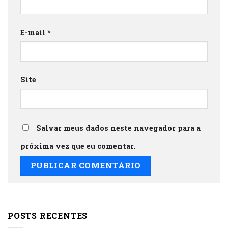
E-mail
*
Site
Salvar meus dados neste navegador para a
próxima vez que eu comentar.
POSTS RECENTES