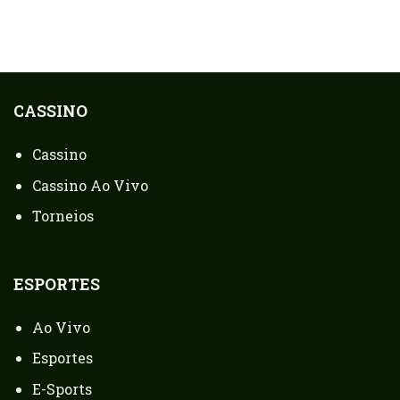
CASSINO
Cassino
Cassino Ao Vivo
Torneios
ESPORTES
Ao Vivo
Esportes
E-Sports