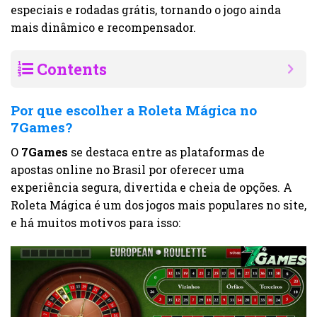
especiais e rodadas grátis, tornando o jogo ainda
mais dinâmico e recompensador.
Contents
Por que escolher a Roleta Mágica no
7Games?
O
7Games
se destaca entre as plataformas de
apostas online no Brasil por oferecer uma
experiência segura, divertida e cheia de opções. A
Roleta Mágica é um dos jogos mais populares no site,
e há muitos motivos para isso: