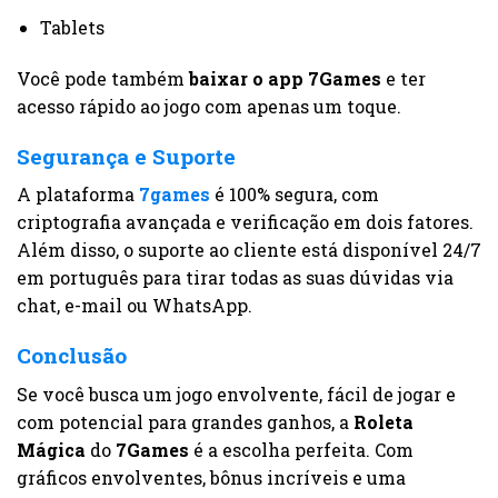
Tablets
Você pode também
baixar o app 7Games
e ter
acesso rápido ao jogo com apenas um toque.
Segurança e Suporte
A plataforma
7games
é 100% segura, com
criptografia avançada e verificação em dois fatores.
Além disso, o suporte ao cliente está disponível 24/7
em português para tirar todas as suas dúvidas via
chat, e-mail ou WhatsApp.
Conclusão
Se você busca um jogo envolvente, fácil de jogar e
com potencial para grandes ganhos, a
Roleta
Mágica
do
7Games
é a escolha perfeita. Com
gráficos envolventes, bônus incríveis e uma