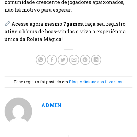
comunidade crescente de jogadores apaixonados,
não há motivo para esperar.
Acesse agora mesmo
7games
, faça seu registro,
ative o bônus de boas-vindas e viva a experiência
única da Roleta Mágica!
Esse registro foi postado em
Blog
.
Adicione aos favoritos
.
ADMIN