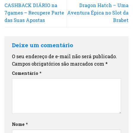
CASHBACK DIÁRIO na
Dragon Hatch – Uma
7games – Recupere Parte
Aventura Épica no Slot da
das Suas Apostas
Brabet
Deixe um comentário
O seu endereço de e-mail não será publicado.
Campos obrigatórios são marcados com
*
Comentário
*
Nome
*