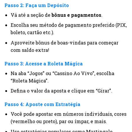
Passo 2:
Faça um Depósito
Vá até a seção de
bônus e pagamentos
.
Escolha seu método de pagamento preferido (PIX,
boleto, cartão etc.).
Aproveite bônus de boas-vindas para começar
com saldo extra!
Passo 3:
Acesse a Roleta Mágica
Na aba “Jogos” ou “Cassino Ao Vivo”, escolha
“Roleta Mágica”.
Defina o valor da aposta e clique em “Girar”.
Passo 4:
Aposte com Estratégia
Você pode apostar em números individuais, cores
(vermelho ou preto), par ou ímpar, e mais.
Use estratégias populares como Martingale,