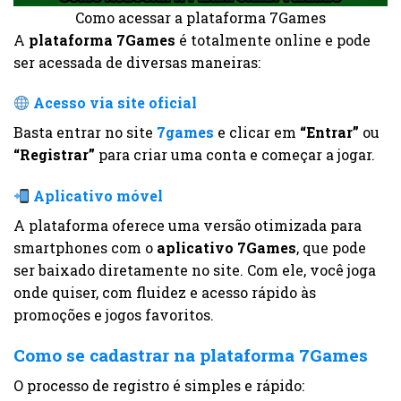
Como acessar a plataforma 7Games
A
plataforma 7Games
é totalmente online e pode
ser acessada de diversas maneiras:
Acesso via site oficial
Basta entrar no site
7games
e clicar em
“Entrar”
ou
“Registrar”
para criar uma conta e começar a jogar.
Aplicativo móvel
A plataforma oferece uma versão otimizada para
smartphones com o
aplicativo 7Games
, que pode
ser baixado diretamente no site. Com ele, você joga
onde quiser, com fluidez e acesso rápido às
promoções e jogos favoritos.
Como se cadastrar na plataforma 7Games
O processo de registro é simples e rápido: