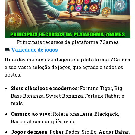
Principais recursos da plataforma 7Games
Variedade de jogos
Uma das maiores vantagens da
plataforma 7Games
é sua vasta seleção de jogos, que agrada a todos os
gostos:
Slots clássicos e modernos
: Fortune Tiger, Big
Bass Bonanza, Sweet Bonanza, Fortune Rabbit e
mais.
Cassino ao vivo
: Roleta brasileira, Blackjack,
Baccarat com crupiês reais.
Jogos de mesa
: Poker, Dados, Sic Bo, Andar Bahar.