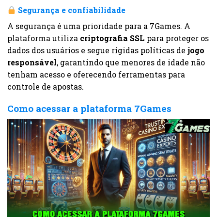
Segurança e confiabilidade
A segurança é uma prioridade para a 7Games. A
plataforma utiliza
criptografia SSL
para proteger os
dados dos usuários e segue rígidas políticas de
jogo
responsável
, garantindo que menores de idade não
tenham acesso e oferecendo ferramentas para
controle de apostas.
Como acessar a plataforma 7Games