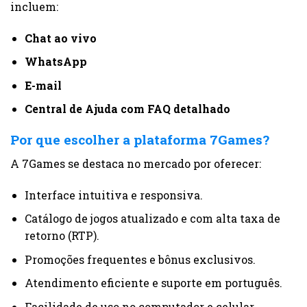
incluem:
Chat ao vivo
WhatsApp
E-mail
Central de Ajuda com FAQ detalhado
Por que escolher a plataforma 7Games?
A 7Games se destaca no mercado por oferecer:
Interface intuitiva e responsiva.
Catálogo de jogos atualizado e com alta taxa de
retorno (RTP).
Promoções frequentes e bônus exclusivos.
Atendimento eficiente e suporte em português.
Facilidade de uso no computador e celular.